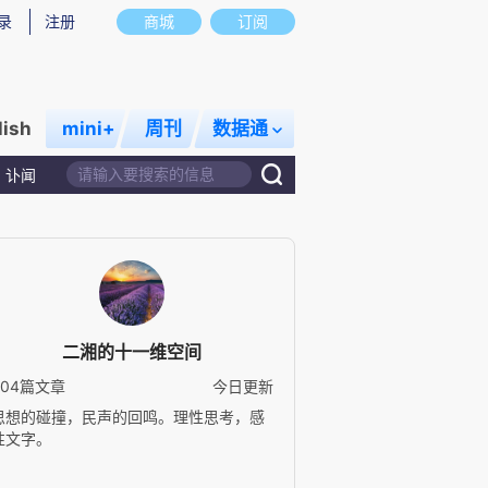
录
注册
商城
订阅
lish
mini+
周刊
数据通
讣闻
二湘的十一维空间
504篇文章
今日更新
思想的碰撞，民声的回鸣。理性思考，感
性文字。