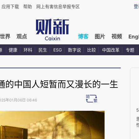
登
应用下载
帮助
网上有害信息举报专区
世界
观点
博客
图片
视频
Eng
源
健康
环科
民生
ESG
数字说
比较
中国改革
专题
通的中国人短暂而又漫长的一生
025年01月06日 06:46