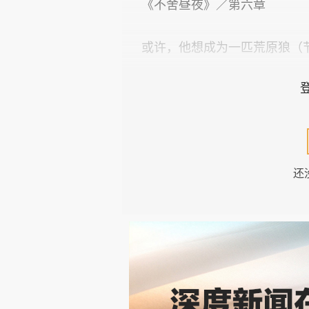
《不舍昼夜》／第六章
或许，他想成为一匹荒原狼（
文/王十月
两天后，他们彻底断粮了，更
上，公路的一边是许久才能偶尔
还
的河流，河岸边是大蓬大蓬的凤
耸立如笋的小山。他们并未停下
天，他们有了两个神秘的同行者。
看见走在右手边的是个身材高大
嘴香烟的男子。