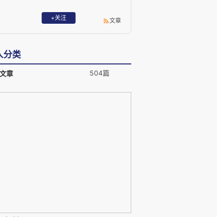
+关注
文章
人分类
504篇
文章