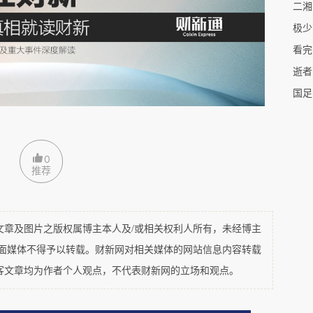
们可以确定，这人是他们十分熟悉的朋友，一时却
极少
地见过。“谢谢您，我还能走的。”弟弟说。“可
看完
何如此固执？”男子伸手要去扶他们。弟弟竖起右
逝者
已经证明了，二十六年前，如果不偷、不抢、不乞
国足
说。
怎知今天的我？”王端午问。再看那男子，刚才还棱
0
的形象被他喷出的烟雾笼罩。“命都没了，证明自
推荐
意义？那么，请教您，我的朋友，生命的意义是什
说话而停下脚步，但他们已经十分虚弱，像喝醉了
及图片之版权属博主本人及/或相关权利人所有，未经博主
，”男子说，“活着意味着一切。”“活着的意义又
平面媒体不得予以转载。财新网对相关媒体的网站信息内容转载
问。“为了活着本身。”男子说。
客文章均为作者个人观点，不代表财新网的立场和观点。
……您的说法。人，不可能永远，活着，人从，生下