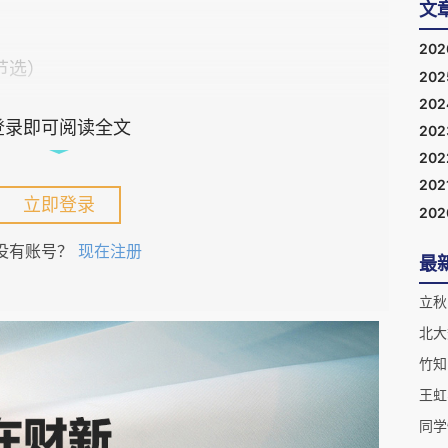
文
20
节选）
20
20
登录即可阅读全文
20
20
202
糟的是，他们失去了方向。他们走在一条乡村公路
立即登录
20
一见的农舍，另一边是和公路几乎平行的一条碧绿
没有账号？
现在注册
尾竹。越过凤尾竹是农田，再远处，是一根根突兀
最
北上的脚步；相反，弟弟加快了步伐。断粮的第二
立秋
“走不动了，就停下来歇歇脚吧。”他们扭过头，
北大
，五官挺拔，穿黑色呢子大衣，叼着一根没有过滤
同学