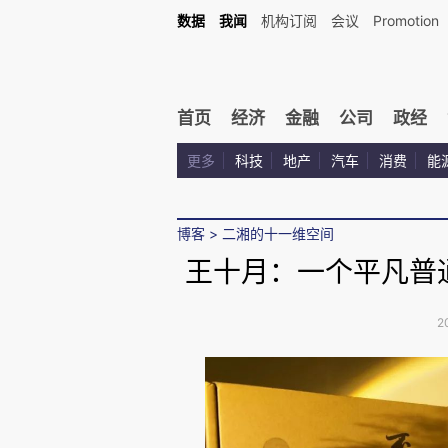
数据
我闻
机构订阅
会议
Promotion
首页
经济
金融
公司
政经
更多
科技
地产
汽车
消费
能
博客
>
二湘的十一维空间
王十月：一个平凡普
2