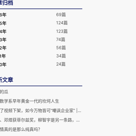
章归档
69篇
26年
124篇
25年
123篇
24年
74篇
23年
56篇
22年
34篇
1年
24篇
20年
新文章
的瓜
数学系早年黄金一代的坎坷人生
竹知了视频下架，如今万物皆可“嘲讽企业家” | 二湘空间
王虹、邓煜获菲尔兹奖，柳智宇是另一条路，三位数学天才的人生分岔
情真的是那么纯真吗？