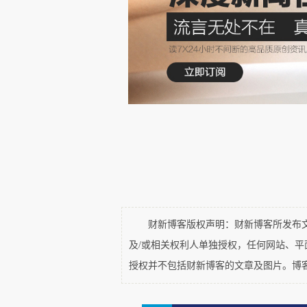
他们觉得这男子面熟，而且他
想不起来他叫什么名字，在何时何
是，你分明已经很虚弱了，你为
掌，轻轻做了个拒绝的手势。“你
讨，你无法活着走回故乡。”男子
“你怎知二十六年前的我？你
角分明的脸，此刻却模糊起来，他
己还有什么意义？”男子问。“
么？”弟弟问。他们并没有因为
财新博客版权声明：财新博客所发布文章
酒，走路歪歪斜斜不成直线。“活着
及/或相关权利人单独授权，任何网站、
是为了什么？”王端午和弟弟轮番发
授权并不包括财新博客的文章及图片。博
“可是先生，我不能……认同