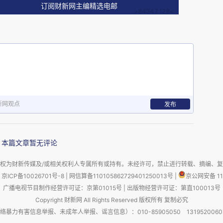
订阅财新网主编精选电邮
结果，人……只是，过程，是……从生到死……的轨
话断断续续，上气不接下气。但他依然在快步往前
个轨迹，我把它称为活着。”“我们是说，这个轨
到，世上，难道，只是虚无？难道，没有存在？总
我们认为，重要的东西。”
新网观点
发布
又是什么？”“我们所知道的，我们认为可靠的，我
就是，重要的。天哪，天哪，我想起来了，我认出
本篇文章暂无评论
来了吗，他是，您是……您真的是……您肯定就
暖的笑。没有说是，也没有说不是。“您不是……您
权为财新传媒及/或相关权利人专属所有或持有。未经许可，禁止进行转载、摘编、
京ICP备10026701号-8
|
网信算备110105862729401250013号
|
京公网安备 11
。“他留了下来。”男子说，“通过他的文字。”“咳
广播电视节目制作经营许可证：京第01015号
|
出版物经营许可证：第直100013号
声音来自他们的左手边。
Copyright 财新网 All Rights Reserved 版权所有 复制必究
害信息举报、未成年人举报、谣言信息）：010-85905050 13195200605 举报邮