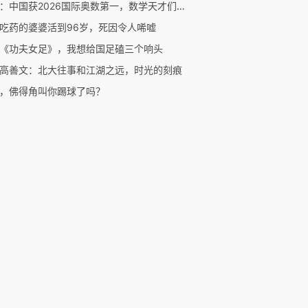
二湘：中国获2026国际奥数第一，数学天才们后来都去哪了？
吃药的婆婆活到96岁，死因令人唏嘘
《功夫女足》，我想给国足磕三个响头
高善文：北大往事和江湖之远，时光的刻痕
，佛得角叫你踢球了吗？