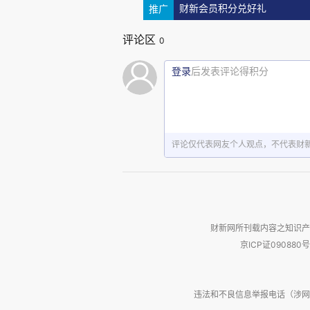
推广
财新会员积分兑好礼
来，就在，走向死亡。人不是……
评论区
迹。”弟弟越发喘得厉害，说出的
0
走。“您还是认可我的，您说的这
登录
后发表评论得积分
迹，来于虚无，归于虚无，人来
是要，留下点儿什么。留下点儿，
评论仅代表网友个人观点，不代表财
“那么，您认为的重要的东西
们无法，否认的，不能舍弃的，
您来了，哥哥，哥哥，你认出他
是。”男子棱角分明的脸上露出温
财新网所刊载内容之知识产
京ICP证090880号
不是……死于车祸了吗？”王端午问
咳，可是，你还是走吧。”另一个
违法和不良信息举报电话（涉网络暴力有