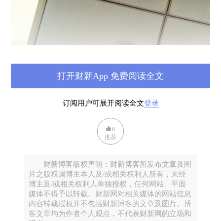
打开财新App 免费阅读全文
订阅用户可展开阅读全文
登录
作者拍摄
0
回到了病房，眼睛里仍是与走廊同样的天花板。规则
推荐
的方块，带着不规则的碰撞痕迹，静中有动。看久
了，再一闭眼，黑色的分隔线会变成白色，像负片。
财新博客版权声明：财新博客所发布文章及图
片之版权属博主本人及/或相关权利人所有，未经
最初的几分钟，手指有些蠢蠢欲动，想看看手机，但
博主及/或相关权利人单独授权，任何网站、平面
平时信手拈来的动作，在医生严厉的警告之下，已经
媒体不得予以转载。财新网对相关媒体的网站信息
内容转载授权并不包括财新博客的文章及图片。博
完全不可能实现。拿到手机可以，但要想抬起手臂，
客文章均为作者个人观点，不代表财新网的立场和
举到目力所及的地方，就需要用力，就不可避免地要