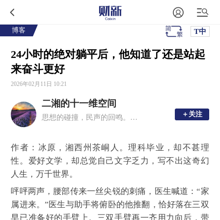
博客
T中
24小时的绝对躺平后，他知道了还是站起
来奋斗更好
2026年02月11日 10:21
二湘的十一维空间
＋关注
＋关注
思想的碰撞，民声的回鸣。理性思考，感性文字。
作者：冰原，湘西州茶峒人。理科毕业，却不甚理
性。爱好文学，却总觉自己文字乏力，写不出这奇幻
人生，万千世界。
呯呯两声，腰部传来一丝尖锐的刺痛，医生喊道：“家
属进来。”医生与助手将俯卧的他推翻，恰好落在三双
早已准备好的手臂上。三双手臂再一齐用力向后，带