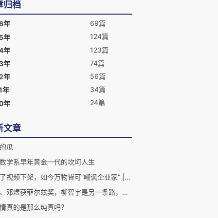
章归档
69篇
26年
124篇
25年
123篇
24年
74篇
23年
56篇
22年
34篇
1年
24篇
20年
新文章
的瓜
数学系早年黄金一代的坎坷人生
竹知了视频下架，如今万物皆可“嘲讽企业家” | 二湘空间
王虹、邓煜获菲尔兹奖，柳智宇是另一条路，三位数学天才的人生分岔
情真的是那么纯真吗？