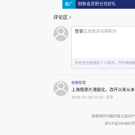
推广
财新会员积分兑好礼
评论区
1
登录
后发表评论得积分
评论仅代表网友个人观点，不代表财
秋野拾零
上海情景片港版化，改开以来从未
2024-01-06 10:20 · 北京
他顺口问我：好看吗？有人觉
财新网所刊载内容之知识产
京ICP证090880号
我这才意识到，其实对于绝大