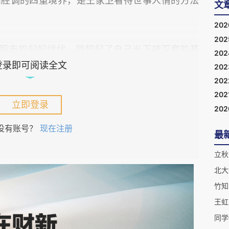
和腔调的四重境界，是王家卫看待世事人情的方法
文
20
20
股市的起起伏伏，我想起了自己当下被深套的基
20
登录即可阅读全文
么办。
20
20
202
经济，我准备去写1993盛景时年的《繁花》。
立即登录
20
没有账号？
现在注册
最
立秋
北大
同学