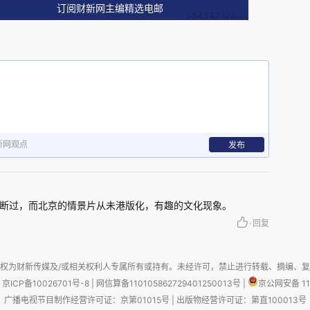
订阅财新网主编精选电邮
新网观点
发布
断过，而北京的情景片从未港版化，有趣的文化现象。
·
回复
得节奏太慢，一集就弃了。
权为财新传媒及/或相关权利人专属所有或持有。未经许可，禁止进行转载、摘编、
京ICP备10026701号-8
|
网信算备110105862729401250013号
|
京公网安备 11
广播电视节目制作经营许可证：京第01015号
|
出版物经营许可证：第直100013号
多数观众而言，一部电视剧好看吗，吸引人看得下