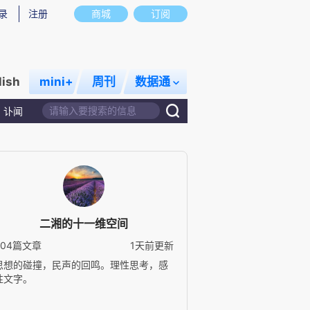
录
注册
商城
订阅
lish
mini+
周刊
数据通
讣闻
二湘的十一维空间
504篇文章
1天前更新
思想的碰撞，民声的回鸣。理性思考，感
性文字。