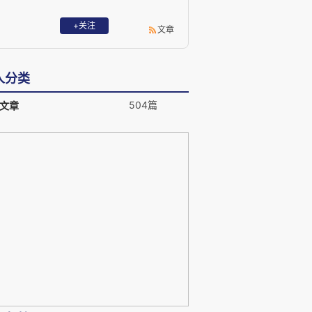
+关注
文章
人分类
504篇
文章