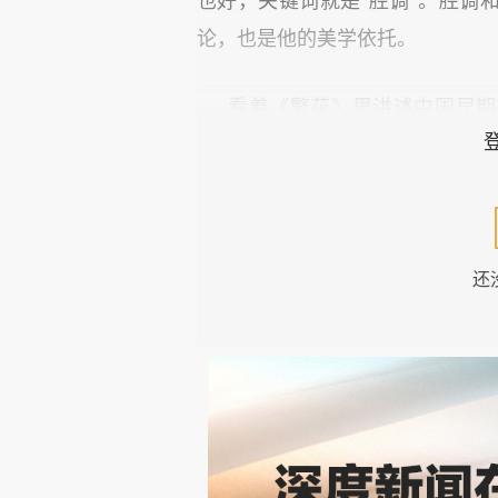
也好，关键词就是“腔调”。腔调
论，也是他的美学依托。
看着《繁花》里讲述中国早期
金，于是咨询一位懂行的好友该怎
彼此感慨完2023令人怅然的
还