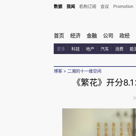
数据
我闻
机构订阅
会议
Promotion
首页
经济
金融
公司
政经
更多
科技
地产
汽车
消费
能
博客
>
二湘的十一维空间
《繁花》开分8.
2