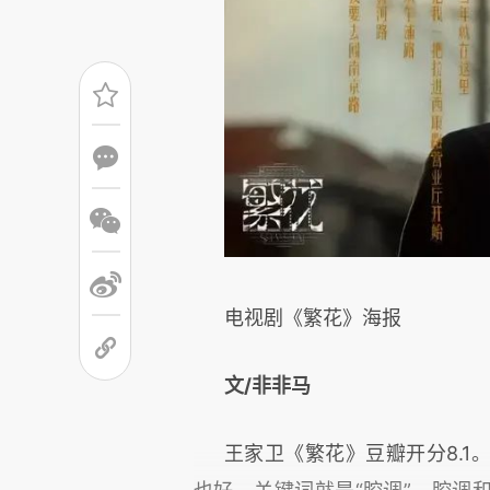
电视剧《繁花》海报
文/非非马
王家卫《繁花》豆瓣开分8.