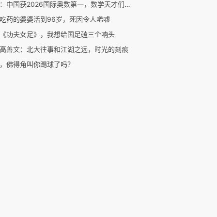
二湘：中国获2026国际奥数第一，数学天才们后来都去哪了？
吃药的婆婆活到96岁，死因令人唏嘘
《功夫女足》，我想给国足磕三个响头
高善文：北大往事和江湖之远，时光的刻痕
，佛得角叫你踢球了吗？