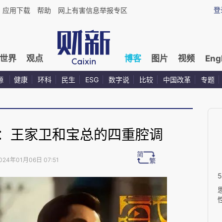
登
应用下载
帮助
网上有害信息举报专区
世界
观点
博客
图片
视频
Eng
源
健康
环科
民生
ESG
数字说
比较
中国改革
专题
1：王家卫和宝总的四重腔调
024年01月06日 07:51