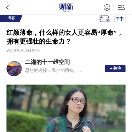
博客
T中
红颜薄命，什么样的女人更容易“厚命”，
拥有更强壮的生命力？
2025年03月19日 06:46
二湘的十一维空间
＋关注
＋关注
思想的碰撞，民声的回鸣。理性思考，感性文字。