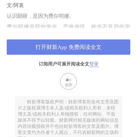
文/阿袁
认识鄢丽，是因为费尔明娜。
费尔明娜是我的学生，严格地说，她也不算我的学
生，只是旁听了我的一门课。她是孟教授介绍过来
的。有一天，我们系的孟教授打来电话说，他的外甥
打开财新App 免费阅读全文
女，在政府某机关工作的，特别爱好文学，想旁听中
文系的课，他查了半天课表，觉得只有我的选修课文
订阅用户可展开阅读全文
登录
学作品选读对她比较合适，不知能否让他外甥女旁听
这门课。
0
推荐
我当然想说“否”的，我的脑子又没有出毛病，怎么可
能愿意让一个外人来旁听我的课呢？而且这外人还不
财新博客版权声明：财新博客所发布文章及图
是一般的外人，是孟教授的外甥女，孟教授可是我们
片之版权属博主本人及/或相关权利人所有，未经
学校的教务督导，专门监督老师们上课情况的。让他
博主及/或相关权利人单独授权，任何网站、平面
的外甥女来旁听课，那不等于在我的课堂上安插个卧
媒体不得予以转载。财新网对相关媒体的网站信息
内容转载授权并不包括财新博客的文章及图片。博
底？
客文章均为作者个人观点，不代表财新网的立场和