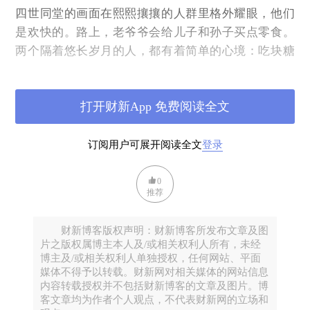
四世同堂的画面在熙熙攘攘的人群里格外耀眼，他们
是欢快的。路上，老爷爷会给儿子和孙子买点零食。
两个隔着悠长岁月的人，都有着简单的心境：吃块糖
果，或者买个气球，都会非常开心。许多摊主熟悉他
们，常常给他们优惠。逛上不大不小的一圈，差不多
打开财新App 免费阅读全文
要花一个多小时。路上不停有人跟他们打招呼，他们
也被许多人羡慕着。
订阅用户可展开阅读全文
登录
0
推荐
财新博客版权声明：财新博客所发布文章及图
片之版权属博主本人及/或相关权利人所有，未经
博主及/或相关权利人单独授权，任何网站、平面
媒体不得予以转载。财新网对相关媒体的网站信息
内容转载授权并不包括财新博客的文章及图片。博
客文章均为作者个人观点，不代表财新网的立场和