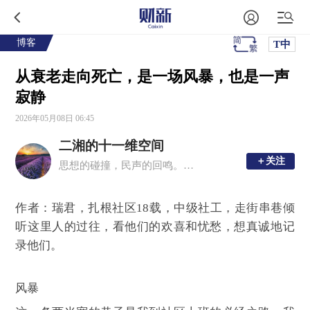
博客
T中
从衰老走向死亡，是一场风暴，也是一声
寂静
2026年05月08日 06:45
二湘的十一维空间
＋关注
＋关注
思想的碰撞，民声的回鸣。理性思考，感性文字。
作者：瑞君，扎根社区18载，中级社工，走街串巷倾
听这里人的过往，看他们的欢喜和忧愁，想真诚地记
录他们。
风暴