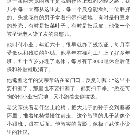
这一条两米宽的巷子是我到社区上班的必经之路，我
几乎每一天都从这里走，每一个晨总能看到一位胖胖
的、头发花白的男子拿着扫帚扫着地，有时是扫豆米
的外壳，有时是扫菜叶子，有时是扫瓜皮，他像一个
被圣诞老人染了发的喜憨儿。
他叫付小业，年近六十，很早就办了残疾证，每月享
受低保和残联的补贴。他早年在福利工厂上了好多年
班，五十五岁办理了退休，每月有了3000退休金后低
保和补贴就取消了。
他耄耋之年的父亲常站在家门口，反复叮嘱：“这里不
要扫漏了，那里也不要扫漏了，都要扫干净。”憨态可
掬的付小业扫完地，又小跑着去倒垃圾。
老父亲扶着老伴坐上轮椅，把大儿子的孙子交到婆婆
怀里，推着轮椅慢慢往前走。这个智障的儿子就像个
小跟班，跟在后面。他敦实的背影，像极了武侠小说
里的壮汉。