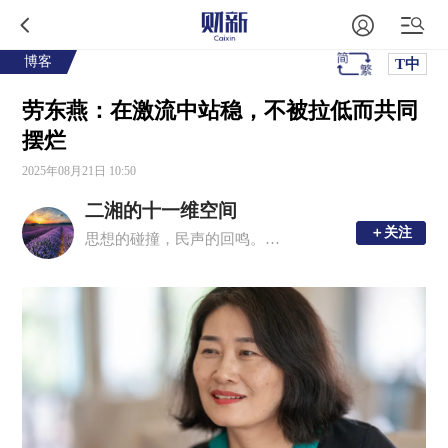
博客
T中
劳东燕：在激流中站稳，不被拉低而共同
摆烂
2025年08月21日 10:50
二湘的十一维空间
＋关注
＋关注
思想的碰撞，民声的回鸣。理性思考，感性文字。