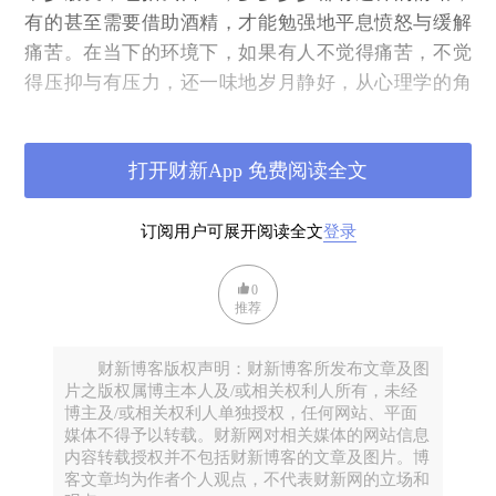
有的甚至需要借助酒精，才能勉强地平息愤怒与缓解
痛苦。在当下的环境下，如果有人不觉得痛苦，不觉
得压抑与有压力，还一味地岁月静好，从心理学的角
度来说反而有更大的问题：看上去快乐平静，其实病
得很重。退一步说，即便不是病得厉害，也是迟钝得
打开财新App 免费阅读全文
可以。
很多人会将自身感受到的压力与痛苦转化成戾气，转
订阅用户可展开阅读全文
登录
移到自己欺负得起的个人身上，颇有那种要烂就大家
一起烂的势头。这样的情绪我能理解，它是人性的弱
0
点与本能使然，但这种摆烂的心态与举止我不赞成。
推荐
因为这只会造成更大的雪崩，而真到那一天，自己也
绝不无辜。网络公共领域的这种氛围，不能说对我毫
财新博客版权声明：财新博客所发布文章及图
无影响，有时不免也有厌倦之感，好在自从较少走心
片之版权属博主本人及/或相关权利人所有，未经
博主及/或相关权利人单独授权，任何网站、平面
之后，很难再实质性地伤害到我。
媒体不得予以转载。财新网对相关媒体的网站信息
内容转载授权并不包括财新博客的文章及图片。博
从另一个角度来说，经历恶劣的环境，也许反而有助
客文章均为作者个人观点，不代表财新网的立场和
于个人的成长，焕发自身内在的生命力，就像《乱世