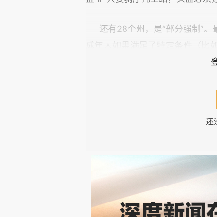
还有28个州，是“部分强制”
成年人如果满足了特定条件（比
几乎在所有州都强制要求，必须戴
为什么美国的政策，对护目镜
这背后的逻辑，才是真正有意
还
小石子，强风带来的沙尘，都可
其他车辆。
它头盔主要是在事故发生后，
护的是骑手。而护目镜，在保障