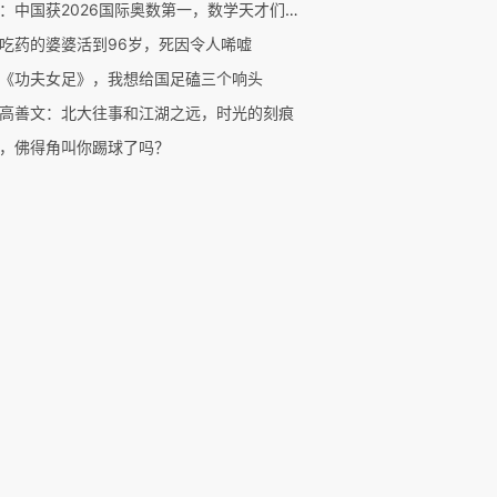
二湘：中国获2026国际奥数第一，数学天才们后来都去哪了？
吃药的婆婆活到96岁，死因令人唏嘘
《功夫女足》，我想给国足磕三个响头
高善文：北大往事和江湖之远，时光的刻痕
，佛得角叫你踢球了吗？