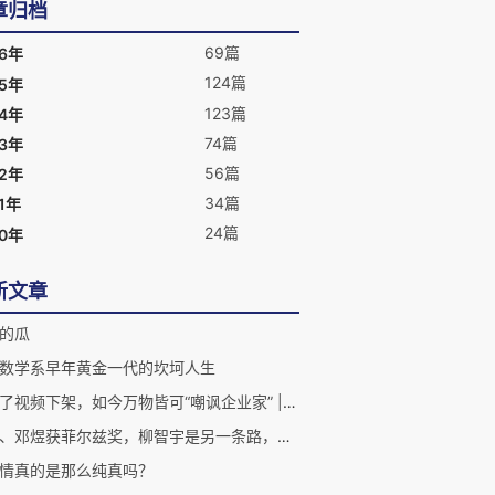
章归档
69篇
26年
124篇
25年
123篇
24年
74篇
23年
56篇
22年
34篇
1年
24篇
20年
新文章
的瓜
数学系早年黄金一代的坎坷人生
竹知了视频下架，如今万物皆可“嘲讽企业家” | 二湘空间
王虹、邓煜获菲尔兹奖，柳智宇是另一条路，三位数学天才的人生分岔
情真的是那么纯真吗？