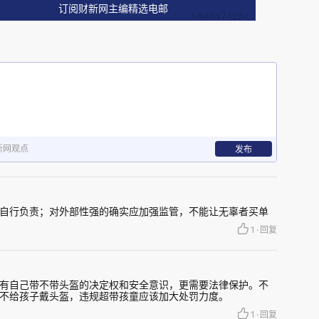
其他人，管制速度，是合理的。但电瓶车带两个小
订阅财新网主编精选电邮
也是他们自己负责。两个孩子就算重了100斤，和
是一样的。需要指出的是，美国的规则，是针对摩
要比电瓶车大很多，对他人的风险也大很多，那
度上也应该宽松很多。
是不是可替代的。换句话说，禁止了之后，会不会
新网观点
发布
，但长跑替代的方法很多，不是不可替代的。禁止
能锻炼身体”这个损失。
自行负责；对外部性强的确实应加强监管，不能让无辜者买单
1
·
回复
学要接两个孩子，一个小学，一个初中，甚至就在
回家15分钟，一来一去，就一个孩子就要等半小
有自己带不带头盔的决定权和安全意识，更需要法律保护。不
是如此。有可以替代的办法吗？还真没有。别说开
不给孩子戴头盔，违规超带孩童应该加大处罚力度。
开车有金钱之外的限制，比如放学时间停车难。
1
·
回复