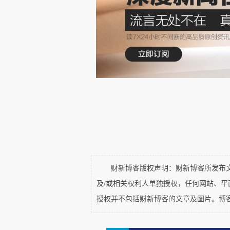
承担自身的死亡风险，但无权制
目的不再仅仅是“骑手本人可能会摔
同样的，很多州法律并不强制
灯却有严格的定期检验标准。因为
这里面的原理，就是外部性，
要概念，指一个经济主体的生产
害。简而言之，指对他人的影响
所以，不应该管，自负其责即可。
财新博客版权声明：财新博客所发布文章
顺着这个思路，去看电瓶车该
及/或相关权利人单独授权，任何网站、
授权并不包括财新博客的文章及图片。博
佩戴头盔‌，违者警告或罚款10–5