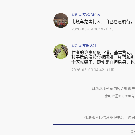
那么，既然马拉松都不管，为
财新网友vXDKnA
电瓶车危害行人，自己愿意骑行，
为地方带来很多好处，比如，举
2026-05-09 06:19 · 广东
难道不是一个更大的好处吗？
财新网友禾大壮
作者的论事角度不错，基本赞同。
野外徒步是一个比长跑更典型
孩子后的操控会很困难，转弯和刹
个家就毁了，即使是自担后果，也
人。事后救援也可以做出经济补偿
2026-05-09 04:42 · 河北
在我看来，绝大多数人的观念
财新网所刊载内容之知识产
京ICP证090880号
大多数中社会国人，包括受过
的，因为学校没有教过。在通识
违法和不良信息举报电话（涉网络暴力有
辩证法的对立统一规律，比如矛
抽象，它可以涵盖一切，但难以
关