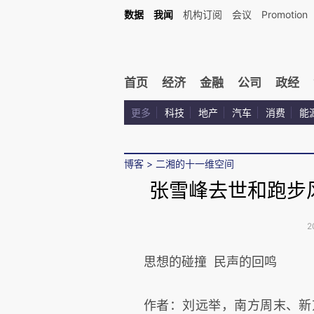
数据
我闻
机构订阅
会议
Promotion
首页
经济
金融
公司
政经
更多
科技
地产
汽车
消费
能
博客
>
二湘的十一维空间
张雪峰去世和跑步
2
思想的碰撞 民声的回鸣
作者：刘远举，南方周末、新