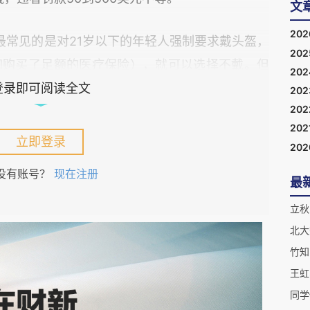
文
20
。最常见的是对21岁以下的年轻人强制要求戴头盔，
20
如购买了足额的医疗保险），就可以选择不戴。但
20
护目镜。
登录即可阅读全文
20
20
202
或面罩的要求更强硬呢？这背后的逻辑很有意思。
立即登录
20
思的地方。骑摩托时，一只虫子，一颗前车卷起的
没有账号？
现在注册
最
能飞到眼睛里，高速移动摩托就会失控，撞向人或
立秋
北大
保护骑手自己的头部，降低伤亡的严重程度，它保
骑手外，还能保护行人和其他车辆。个人可以自愿
同学