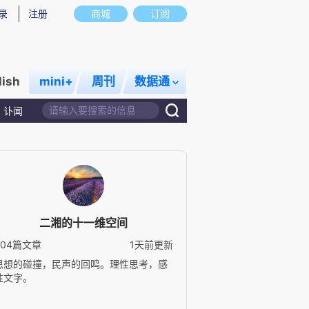
录
注册
商城
订阅
lish
mini+
周刊
数据通
讣闻
二湘的十一维空间
504篇文章
1天前更新
思想的碰撞，民声的回鸣。理性思考，感
性文字。