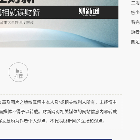
造不可控的公共危险。法律强制要求护目镜，根本
伤自己”，而是“失控摩托会伤到其他人”。
极少
看完
汽车司机系安全带，但对汽车的车灯、刹车、转向
逝者
这关系到，他人能否看到车。
国足
所谓负外部性，又称外部不经济，是经济学中的重
或消费行为，对无关第三方造成了额外的成本或损
0
推荐
，会不会危害到其他人。长跑不会危害到其他人，
及图片之版权属博主本人及/或相关权利人所有，未经博主
怎么管理呢？现在的电瓶车新规，几乎都规定必须
平面媒体不得予以转载。财新网对相关媒体的网站信息内容转载
客文章均为作者个人观点，不代表财新网的立场和观点。
0元。一些地方只‌允许搭载1名16岁以下未成年人‌。