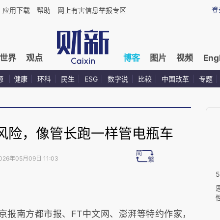
登
应用下载
帮助
网上有害信息举报专区
世界
观点
博客
图片
视频
Eng
源
健康
环科
民生
ESG
数字说
比较
中国改革
专题
风险，像管长跑一样管电瓶车
026年05月09日 11:03
京报南方都市报、FT中文网、澎湃等特约作家，