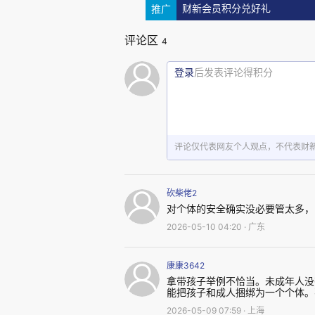
电瓶车速度快，可能会危害到
推广
财新会员积分兑好礼
孩，不会危害到其他人，出了事，
评论区
4
一个两百斤的人，骑电瓶车，也
登录
后发表评论得积分
托车的，摩托车的速度和重量都
么，相应地，对电瓶车的管理，尺
还有一个角度是，危险行为，
评论仅代表网友个人观点，不代表财
有损失。长跑的确可以锻炼身体
长跑还有其他方式，不会产生“不
砍柴佬2
对个体的安全确实没必要管太多，
2026-05-10 04:20 · 广东
再来看电瓶车，一个妈妈，放
一个学校。骑电瓶车只能带一个。
康康3642
拿带孩子举例不恰当。未成年人没
时。一年260天，整整九年，都
能把孩子和成人捆绑为一个个体。
车，这就是何不食肉糜？更何况，
2026-05-09 07:59 · 上海