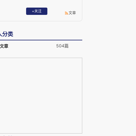
+关注
文章
人分类
504篇
文章