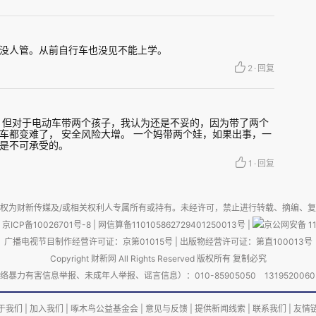
什么要管骑电瓶车接送两个小孩？当然，马拉松能
没人管。从前自行车也没见不能上学。
办赛事。但电瓶车带两个娃，让妈妈们方便一点，
2
·
回复
 但对于电动车带两个孩子，我认为还是不妥的，因为带了两个
的例子，这几乎是完全的风险自担，不会危及他
车都变难了， 安全风险大增。 一个妈带两个娃，如果出事，一
是不可承受的。
。但各地都采取了严厉禁止的态度。
1
·
回复
，构成了严厉管制的土壤。
权为财新传媒及/或相关权利人专属所有或持有。未经许可，禁止进行转载、摘编、
京ICP备10026701号-8
|
网信算备110105862729401250013号
|
京公网安备 11
高等教育的人，其实是没有多少理论化的社会常识
广播电视节目制作经营许可证：京第01015号
|
出版物经营许可证：第直100013号
Copyright 财新网 All Rights Reserved 版权所有 复制必究
教育中，社会知识的内容是辩证法。更关键的是，
害信息举报、未成年人举报、谣言信息）：010-85905050 13195200605 举报邮
盾的同一性与斗争性；普遍性与特殊性等，太过于
提供一个具象化的思维范式，因此又是模糊的。比
于我们
|
加入我们
|
啄木鸟公益基金会
|
意见与反馈
|
提供新闻线索
|
联系我们
|
友情