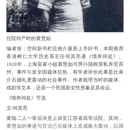
住院待产时的黄慧如
编者按：空间新书栏目推介最新上市好书，本期推荐
香港树仁大学历史系主任
何其亮著
《情奔何处》。
1928年，上海富家小姐黄慧如与男仆陆根荣私奔至苏
州。事件引发全国媒体狂热，有学者评价此事是比蒋
介石婚礼更轰动的社会事件。作者梳理当时的媒体、
戏剧等文本，还原一个民国新女性形象及其命运。
《情奔何处》节选
文/何其亮
黄陆二人一审后决意上诉至江苏省高等法院。其间，
黄慧如的事迹与言论已在媒体上造成极大轰动，以国