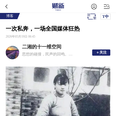
博客
T中
一次私奔，一场全国媒体狂热
2026年05月19日 06:45
二湘的十一维空间
＋关注
＋关注
思想的碰撞，民声的回鸣。理性思考，感性文字。