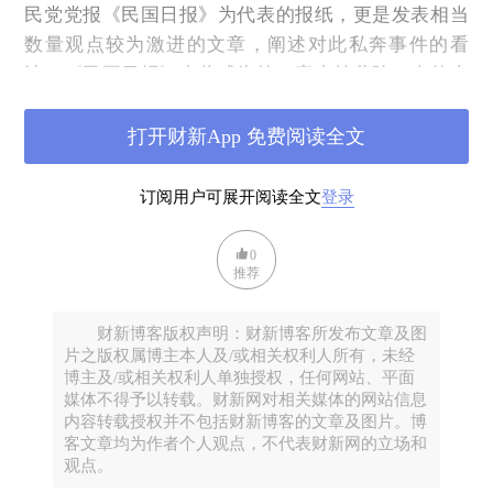
民党党报《民国日报》为代表的报纸，更是发表相当
数量观点较为激进的文章，阐述对此私奔事件的看
法。《民国日报》由此成为第一家支持黄陆二人的上
海主流媒体。事实上，较之苏州诸报，沪上报章对此
段情事大多持宽容态度，前引的《时报》几篇报道足
打开财新App 免费阅读全文
可证明。《民国日报》撰稿人援引五四女性主义理
论，火力全开大谈恋爱与革命，支持黄慧如。1928年8
订阅用户可展开阅读全文
登录
月29日，《民国日报》刊文赞扬黄乃“旧家庭中实行革
命者”，因其挺身而出，敢与丑恶的社会与家庭环境抗
0
推荐
争。
文章还认为：各类报纸报道中提出的所谓“私奔”一
财新博客版权声明：财新博客所发布文章及图
说，实在是对黄“富有革命性的”及“打破阶级观念的神
片之版权属博主本人及/或相关权利人所有，未经
博主及/或相关权利人单独授权，任何网站、平面
圣”恋爱行为的侮辱。如是，黄作为封建家庭与父权制
媒体不得予以转载。财新网对相关媒体的网站信息
的叛逆者备受赞誉。借用路易 · 阿尔都塞（ 1918—
内容转载授权并不包括财新博客的文章及图片。博
1990）之言，“旧家庭中实行革命者”这一身份认同黄
客文章均为作者个人观点，不代表财新网的立场和
观点。
慧如并非一开始就持有，而是被召唤形成的。实则，