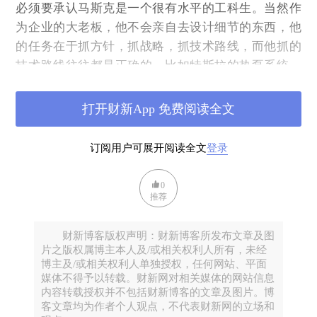
必须要承认马斯克是一个很有水平的工科生。当然作
为企业的大老板，他不会亲自去设计细节的东西，他
的任务在于抓方针，抓战略，抓技术路线，而他抓的
技术路线往往都是正确的，比如特斯拉的热泵系统，
再比如space x的各种决策，我们会稍后细说。
打开财新App 免费阅读全文
当然正像所有取得成功的人一样，他对自己的梦想有
一种几乎病态的执着。早在零几年的时候，他就把火
星当成了自己的梦想，一直坚持到今天，算是“不忘初
订阅用户可展开阅读全文
登录
心牢记使命”的“洋典范”。目前所能找到的他对于火星
的第1个任务规划，是01年的事儿。他的想法是，往火
0
推荐
星发射一个带有植物种子的温室，在火星环境下观察
植物的生长，为未来建设火星基地提供数据支持，这
财新博客版权声明：财新博客所发布文章及图
是一个纯粹的科学性的任务。没有运载火箭，他就打
片之版权属博主本人及/或相关权利人所有，未经
算买俄罗斯退役下来的弹道导弹。导弹能提供的运载
博主及/或相关权利人单独授权，任何网站、平面
媒体不得予以转载。财新网对相关媒体的网站信息
力当然有限，他真正要送到火星的温室只有一个篮球
内容转载授权并不包括财新博客的文章及图片。博
左右大。
客文章均为作者个人观点，不代表财新网的立场和