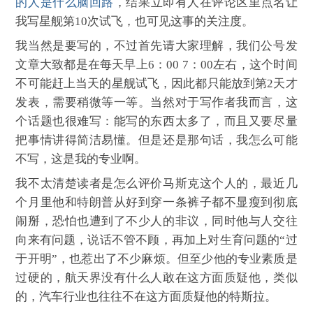
的人是什么脑回路
，结果立即有人在评论区里点名让
我写星舰第10次试飞，也可见这事的关注度。
我当然是要写的，不过首先请大家理解，我们公号发
文章大致都是在每天早上6：00 7：00左右，这个时间
不可能赶上当天的星舰试飞，因此都只能放到第2天才
发表，需要稍微等一等。当然对于写作者我而言，这
个话题也很难写：能写的东西太多了，而且又要尽量
把事情讲得简洁易懂。但是还是那句话，我怎么可能
不写，这是我的专业啊。
我不太清楚读者是怎么评价马斯克这个人的，最近几
个月里他和特朗普从好到穿一条裤子都不显瘦到彻底
闹掰，恐怕也遭到了不少人的非议，同时他与人交往
向来有问题，说话不管不顾，再加上对生育问题的“过
于开明”，也惹出了不少麻烦。但至少他的专业素质是
过硬的，航天界没有什么人敢在这方面质疑他，类似
的，汽车行业也往往不在这方面质疑他的特斯拉。