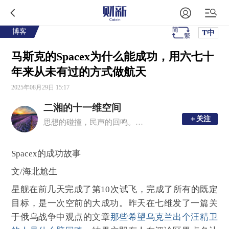
博客
T中
马斯克的Spacex为什么能成功，用六七十
年来从未有过的方式做航天
2025年08月29日 15:17
二湘的十一维空间
＋关注
＋关注
思想的碰撞，民声的回鸣。理性思考，感性文字。
Spacex的成功故事
文/海北尬生
星舰在前几天完成了第10次试飞，完成了所有的既定
目标，是一次空前的大成功。昨天在七维发了一篇关
于俄乌战争中观点的文章
那些希望乌克兰出个汪精卫