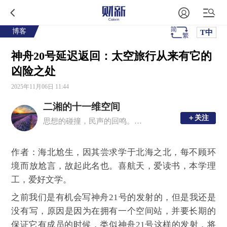
博客
T中
神舟20号延迟返回：太空旅行从来有它的
凶险之处
2025年11月06日 11:44
二湘的十一维空间
＋关注
＋关注
思想的碰撞，民声的回鸣。理性思考，感性文字。
作者：海北尬生，因其尝求学于北海之北，每不顾环
境而放尬言，故起此名也。喜航天，爱读书，本学理
工，爱好文学。
之前我们是有机会写神舟21号的发射的，但是我还是
没有写，原因是因为在拥有一个空间站，并要长期的
保证它有成员的时候，类似神舟21号这样的发射，将