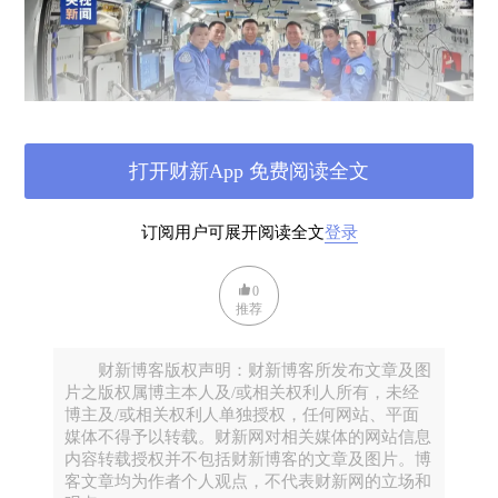
打开财新App 免费阅读全文
订阅用户可展开阅读全文
登录
图源央视新闻截图
0
简单来说，我们现在的火箭发射仍然不能保证100%的
推荐
回收，比如马斯克的猎鹰9号，实际上只能回收第1
级。因此就会有诸如耗尽燃料的火箭之类的大块的垃
财新博客版权声明：财新博客所发布文章及图
圾，也会有一些其他的，比如报废的卫星，再比如火
片之版权属博主本人及/或相关权利人所有，未经
箭发射中或者正常的航天任务中产生的各种各样的碎
博主及/或相关权利人单独授权，任何网站、平面
媒体不得予以转载。财新网对相关媒体的网站信息
片。比如宇航员在出舱行走中不小心掉落的工具或者
内容转载授权并不包括财新博客的文章及图片。博
排泄到太空的垃圾，再比如说航天器所用到的各种各
客文章均为作者个人观点，不代表财新网的立场和